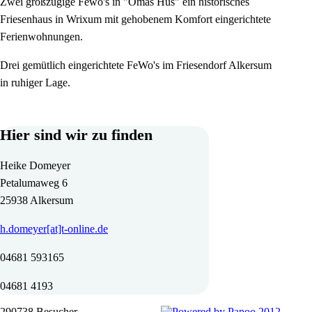
Zwei großzügige Fewo's in "Omas Hüs" ein historisches
Friesenhaus in Wrixum mit gehobenem Komfort eingerichtete
Ferienwohnungen.
Drei gemütlich eingerichtete FeWo's im Friesendorf Alkersum
in ruhiger Lage.
Hier sind wir zu finden
Heike Domeyer
Petalumaweg 6
25938 Alkersum
h.domeyer[at]t-online.de
04681 593165
04681 4193
290738 Besucher