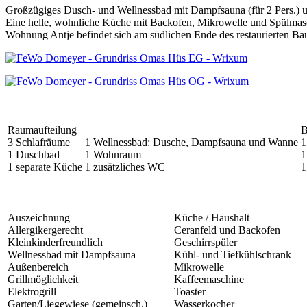
Großzügiges Dusch- und Wellnessbad mit Dampfsauna (für 2 Pers.)
Eine helle, wohnliche Küche mit Backofen, Mikrowelle und Spülmas
Wohnung Antje befindet sich am südlichen Ende des restaurierten Ba
Raumaufteilung
B
3 Schlafräume
1 Wellnessbad: Dusche, Dampfsauna und Wanne
1
1 Duschbad
1 Wohnraum
1
1 separate Küche
1 zusätzliches WC
1
Auszeichnung
Küche / Haushalt
Allergikergerecht
Ceranfeld und Backofen
Kleinkinderfreundlich
Geschirrspüler
Wellnessbad mit Dampfsauna
Kühl- und Tiefkühlschrank
Außenbereich
Mikrowelle
Grillmöglichkeit
Kaffeemaschine
Elektrogrill
Toaster
Garten/Liegewiese (gemeinsch.)
Wasserkocher