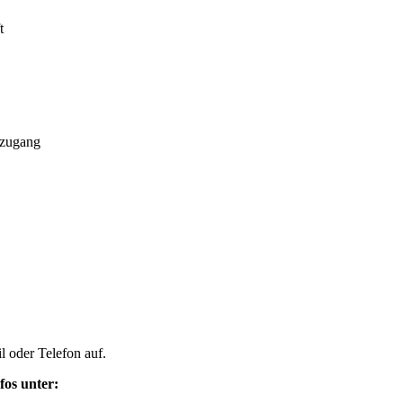
t
tzugang
l
oder Telefon auf.
fos unter: