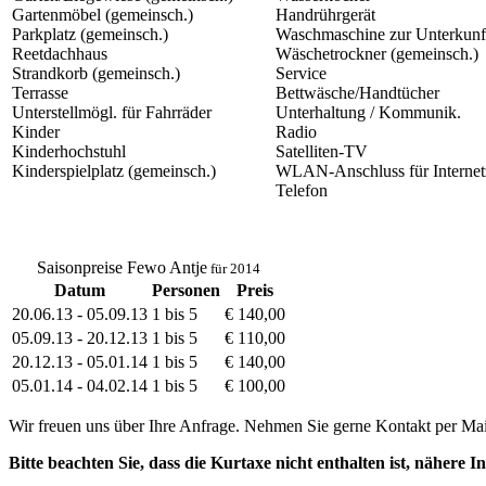
Gartenmöbel (gemeinsch.)
Handrührgerät
Parkplatz (gemeinsch.)
Waschmaschine zur Unterkunf
Reetdachhaus
Wäschetrockner (gemeinsch.)
Strandkorb (gemeinsch.)
Service
Terrasse
Bettwäsche/Handtücher
Unterstellmögl. für Fahrräder
Unterhaltung / Kommunik.
Kinder
Radio
Kinderhochstuhl
Satelliten-TV
Kinderspielplatz (gemeinsch.)
WLAN-Anschluss für Interne
Telefon
Saisonpreise Fewo Antje
für 2014
Datum
Personen
Preis
20.06.13 - 05.09.13
1 bis 5
€ 140,00
05.09.13 - 20.12.13
1 bis 5
€ 110,00
20.12.13 - 05.01.14
1 bis 5
€ 140,00
05.01.14 - 04.02.14
1 bis 5
€ 100,00
Wir freuen uns über Ihre Anfrage. Nehmen Sie gerne Kontakt per
Mai
Bitte beachten Sie, dass die Kurtaxe nicht enthalten ist, nähere In