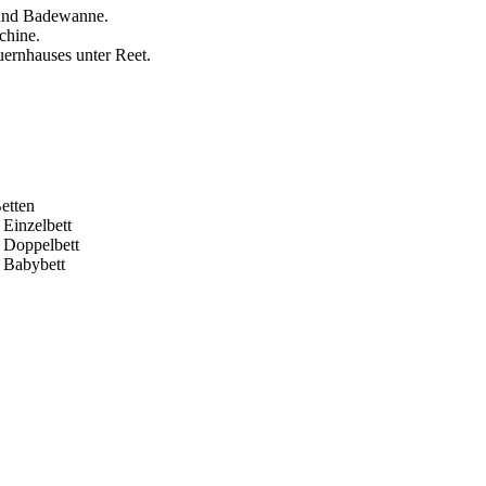
 und Badewanne.
chine.
uernhauses unter Reet.
etten
 Einzelbett
 Doppelbett
 Babybett