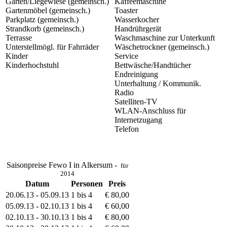
Garten/Liegewiese (gemeinsch.)
Kaffeemaschine
Gartenmöbel (gemeinsch.)
Toaster
Parkplatz (gemeinsch.)
Wasserkocher
Strandkorb (gemeinsch.)
Handrührgerät
Terrasse
Waschmaschine zur Unterkunft
Unterstellmögl. für Fahrräder
Wäschetrockner (gemeinsch.)
Kinder
Service
Kinderhochstuhl
Bettwäsche/Handtücher
Endreinigung
Unterhaltung / Kommunik.
Radio
Satelliten-TV
WLAN-Anschluss für
Internetzugang
Telefon
Saisonpreise Fewo I in Alkersum -
für
2014
Datum
Personen
Preis
20.06.13 - 05.09.13
1 bis 4
€ 80,00
05.09.13 - 02.10.13
1 bis 4
€ 60,00
02.10.13 - 30.10.13
1 bis 4
€ 80,00